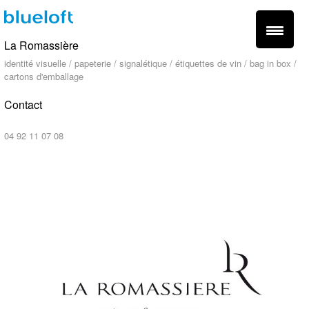
La Romassière
identité visuelle / papeterie / signalétique / étiquettes de vin / bag in box /
cartons d'emballage
Contact
contact@blueloft.fr
04 92 11 07 08
fr -
en