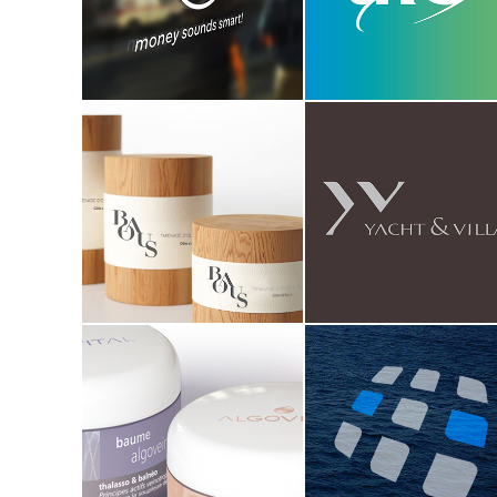
annonce presse
identité visuelle
charte graphique
branding
signalétique
stand
Baous
Yacht & Villa
identité visuelle
identité visuelle
branding
branding
packaging
édition
signalétique
architecture commerciale
Algovital
Intelimarine
identité visuelle
branding
packaging
édition
stand