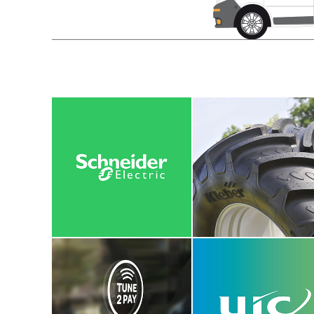
Schneider
Kleber
Electric
identité visuelle
charte graphique
graphisme
branding
édition
signalétique
motion design
vidéos
showroom
Tune2pay
Union
Internationale
identité visuelle
des Chemins
branding
de fer
signalétique