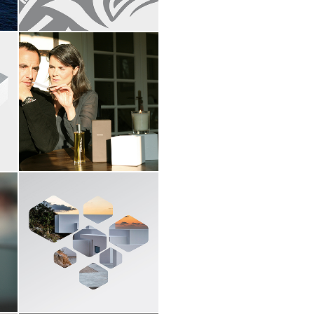
Chamo parfum
packaging pour Nikos
Aliagas
Mannhard
identité visuelle
branding
signalétique