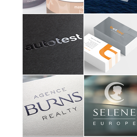
autotest.fr
Bettec
identité visuelle
identité visuelle
branding
branding
web
signalétique
édition
architecture commerciale
Burns
Selene Yacht
real estate
identité visuelle
branding
identité visuelle
édition
branding
annonce presse
signalétique
signalétique
architecture commerciale