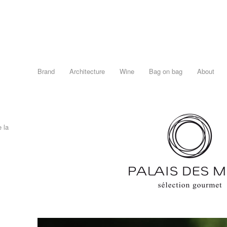
Brand
Architecture
Wine
Bag on bag
About
 la