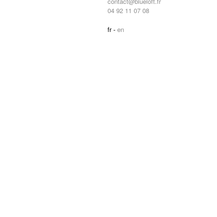
contact@blueloft.fr
04 92 11 07 08
fr -
en