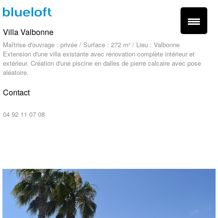
Villa Valbonne
Maîtrise d'ouvrage : privée / Surface : 272 m² / Lieu : Valbonne
Extension d'une villa existante avec rénovation complète intérieur et
extérieur. Création d'une piscine en dalles de pierre calcaire avec pose
aléatoire.
Contact
contact@blueloft.fr
04 92 11 07 08
fr -
en