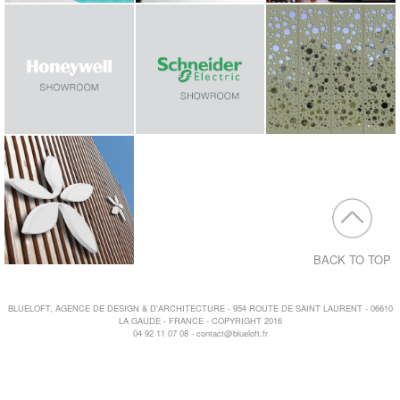
BACK TO TOP
BLUELOFT, AGENCE DE DESIGN & D'ARCHITECTURE - 954 ROUTE DE SAINT LAURENT - 06610
LA GAUDE - FRANCE - COPYRIGHT 2016
04 92 11 07 08 -
contact@blueloft.fr