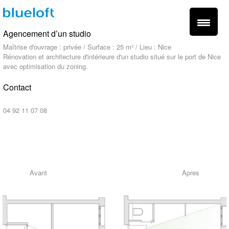
Agencement d’un studio
Maîtrise d'ouvrage : privée / Surface : 25 m² / Lieu : Nice
Rénovation et architecture d'intérieure d'un studio situé sur le port de Nice
avec optimisation du zoning.
Contact
contact@blueloft.fr
04 92 11 07 08
fr -
en
Avant Apres